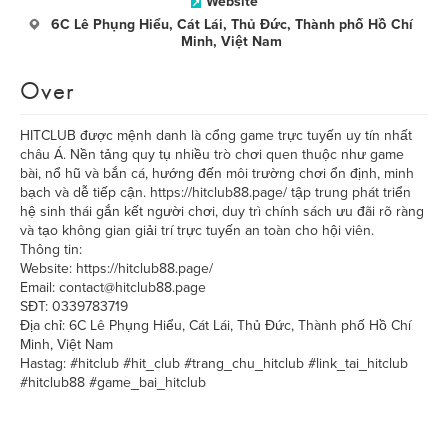
Website
6C Lê Phụng Hiểu, Cát Lái, Thủ Đức, Thành phố Hồ Chí
Minh, Việt Nam
Over
HITCLUB được mệnh danh là cổng game trực tuyến uy tín nhất
châu Á. Nền tảng quy tụ nhiều trò chơi quen thuộc như game
bài, nổ hũ và bắn cá, hướng đến môi trường chơi ổn định, minh
bạch và dễ tiếp cận. https://hitclub88.page/ tập trung phát triển
hệ sinh thái gắn kết người chơi, duy trì chính sách ưu đãi rõ ràng
và tạo không gian giải trí trực tuyến an toàn cho hội viên.
Thông tin:
Website: https://hitclub88.page/
Email: contact@hitclub88.page
SĐT: 0339783719
Địa chỉ: 6C Lê Phụng Hiểu, Cát Lái, Thủ Đức, Thành phố Hồ Chí
Minh, Việt Nam
Hastag: #hitclub #hit_club #trang_chu_hitclub #link_tai_hitclub
#hitclub88 #game_bai_hitclub