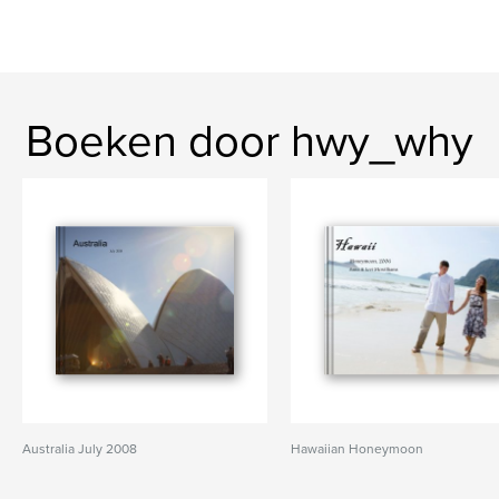
Boeken door hwy_why
Australia July 2008
Hawaiian Honeymoon