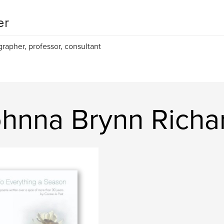
er
rapher, professor, consultant
hnna Brynn Richa