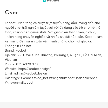
Website
Over
Keobet - Nền tảng cá cược trực tuyến hàng đầu, mang đến cho
người chơi trải nghiệm tuyệt vời với đa dạng các trò chơi từ thể
thao, casino đến game slots. Với giao diện thân thiện, dịch vụ
khách hàng chuyên nghiệp và nhiều ưu đãi hấp dẫn, Keobet cam
kết mang đến sự an toàn và nhanh chóng cho mọi giao dịch.
Thông tin liên hệ:
Brand: Keobet
Địa chỉ: 65 Đ. Mai Xuân Thưởng, Phường 1, Quận 6, Hồ Chí Minh,
Vietnam
Phone: 035.4020.079
Website: https://keobet.design/
Email: admin@keobet.design
Hashtags: #keobet #keo_bet #trangchukeobet #taiappkeobet
#khuyenmaikeobet