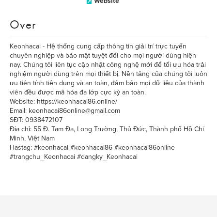
Website
Over
Keonhacai - Hệ thống cung cấp thông tin giải trí trực tuyến
chuyên nghiệp và bảo mật tuyệt đối cho mọi người dùng hiện
nay. Chúng tôi liên tục cập nhật công nghệ mới để tối ưu hóa trải
nghiệm người dùng trên mọi thiết bị. Nền tảng của chúng tôi luôn
ưu tiên tính tiện dụng và an toàn, đảm bảo mọi dữ liệu của thành
viên đều được mã hóa đa lớp cực kỳ an toàn.
Website: https://keonhacai86.online/
Email: keonhacai86online@gmail.com
SĐT: 0938472107
Địa chỉ: 55 Đ. Tam Đa, Long Trường, Thủ Đức, Thành phố Hồ Chí
Minh, Việt Nam
Hastag: #keonhacai #keonhacai86 #keonhacai86online
#trangchu_Keonhacai #dangky_Keonhacai