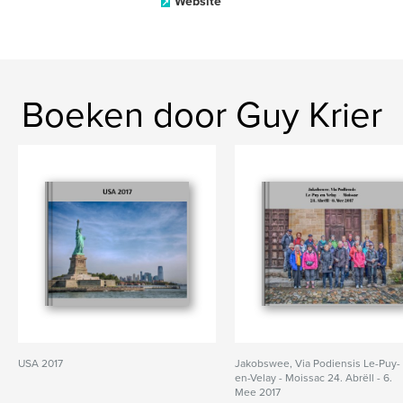
Website
Boeken door Guy Krier
USA 2017
Jakobswee, Via Podiensis Le-Puy-
en-Velay - Moissac 24. Abrëll - 6.
Mee 2017