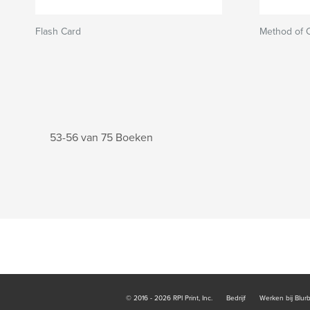
Flash Card
Method of Co
53-56 van 75 Boeken
© 2016 - 2026 RPI Print, Inc.
Bedrijf
Werken bij Blur