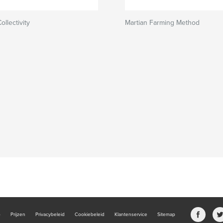
llectivity
Martian Farming Method
b
Prijzen
Privacybeleid
Cookiebeleid
Klantenservice
Sitemap