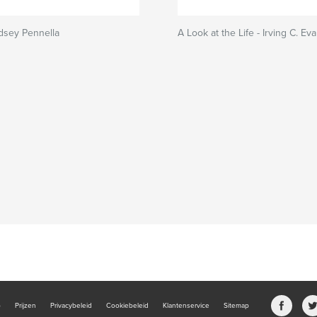
dsey Pennella
A Look at the Life - Irving C. Ev
b
Prijzen
Privacybeleid
Cookiebeleid
Klantenservice
Sitemap