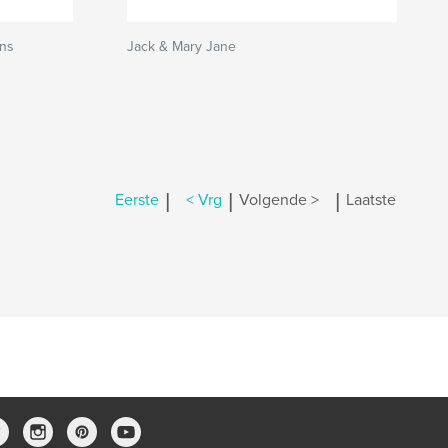
ans
Jack & Mary Jane
|
|
|
Eerste
< Vrg
Volgende >
Laatste