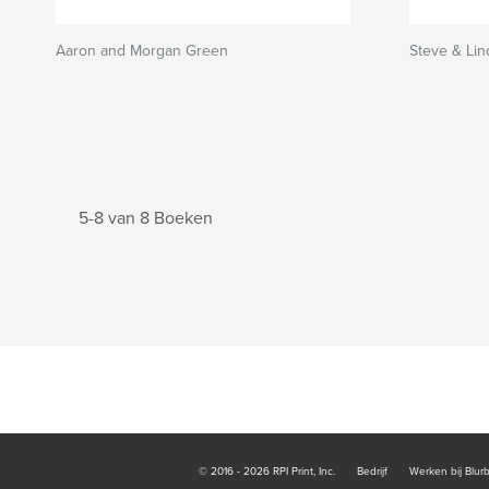
Aaron and Morgan Green
Steve & Lin
5-8 van 8 Boeken
© 2016 - 2026 RPI Print, Inc.
Bedrijf
Werken bij Blur