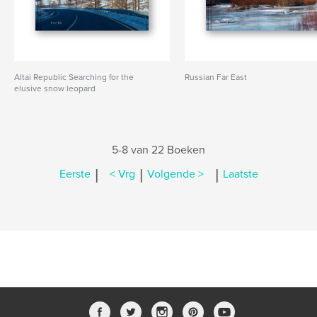
Altai Republic Searching for the
Russian Far East
elusive snow leopard
5-8 van 22 Boeken
|
|
|
Eerste
< Vrg
Volgende >
Laatste