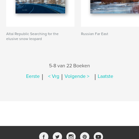
Altai Republic Searching for the
Russian Far East
elusive snow leopard
5-8 van 22 Boeken
|
|
|
Eerste
< Vrg
Volgende >
Laatste