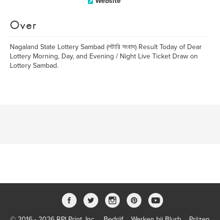
Website
Over
Nagaland State Lottery Sambad (লটারি সংবাদ) Result Today of Dear
Lottery Morning, Day, and Evening / Night Live Ticket Draw on
Lottery Sambad.
© 2016 - 2026 RPI Print, Inc.
Bedrijf
Werken bij Blurb
Prijzen