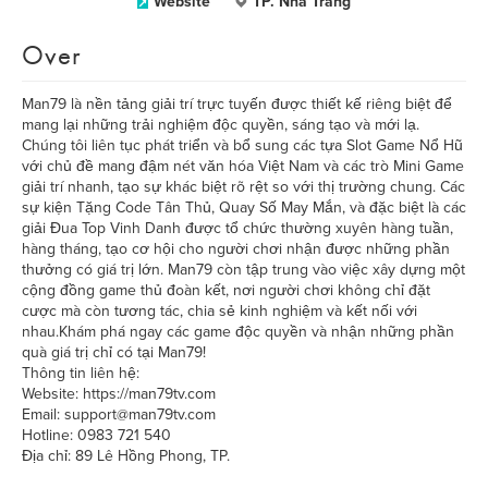
Website
TP. Nha Trang
Over
Man79 là nền tảng giải trí trực tuyến được thiết kế riêng biệt để
mang lại những trải nghiệm độc quyền, sáng tạo và mới lạ.
Chúng tôi liên tục phát triển và bổ sung các tựa Slot Game Nổ Hũ
với chủ đề mang đậm nét văn hóa Việt Nam và các trò Mini Game
giải trí nhanh, tạo sự khác biệt rõ rệt so với thị trường chung. Các
sự kiện Tặng Code Tân Thủ, Quay Số May Mắn, và đặc biệt là các
giải Đua Top Vinh Danh được tổ chức thường xuyên hàng tuần,
hàng tháng, tạo cơ hội cho người chơi nhận được những phần
thưởng có giá trị lớn. Man79 còn tập trung vào việc xây dựng một
cộng đồng game thủ đoàn kết, nơi người chơi không chỉ đặt
cược mà còn tương tác, chia sẻ kinh nghiệm và kết nối với
nhau.Khám phá ngay các game độc quyền và nhận những phần
quà giá trị chỉ có tại Man79!
Thông tin liên hệ:
Website: https://man79tv.com
Email: support@man79tv.com
Hotline: 0983 721 540
Địa chỉ: 89 Lê Hồng Phong, TP.