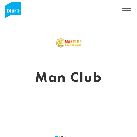
Registreren
Man Club