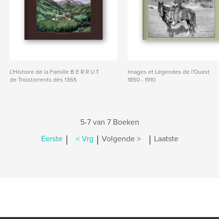
L'Histoire de la Famille B E R R U T
Images et Légendes de l'Ouest
de Troistorrents dès 1365
1850 - 1910
5-7 van 7 Boeken
|
|
|
Eerste
< Vrg
Volgende >
Laatste