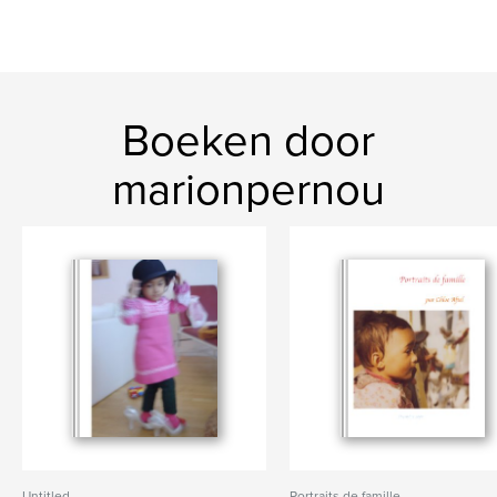
Boeken door
marionpernou
Untitled
Portraits de famille