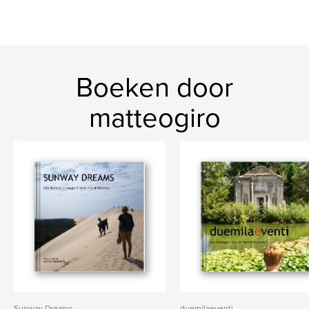
Boeken door
matteogiro
Sunway Dreams
duemilaeventi