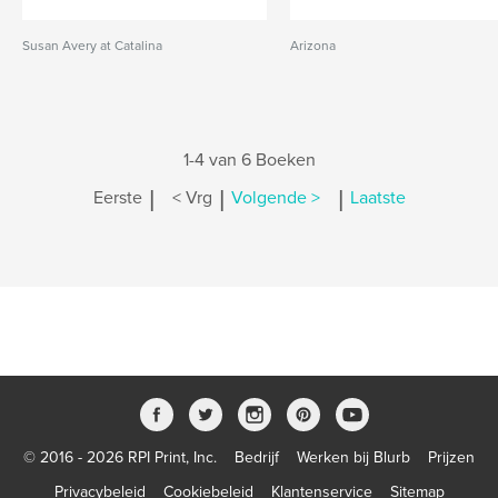
Susan Avery at Catalina
Arizona
1-4 van 6 Boeken
|
|
|
Eerste
< Vrg
Volgende >
Laatste
© 2016 - 2026 RPI Print, Inc.
Bedrijf
Werken bij Blurb
Prijzen
Privacybeleid
Cookiebeleid
Klantenservice
Sitemap