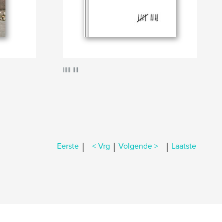
IIIII IIII
|
|
|
Eerste
< Vrg
Volgende >
Laatste