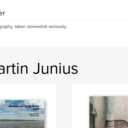
er
raphy, taken somewhat seriously.
rtin Junius