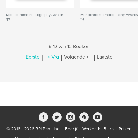
Monochrome Photography Awards
Monochrome Photography Award
'17
'16
9-12 van 12 Boeken
|
|
|
Eerste
< Vrg
Volgende >
Laatste
© 2016 - 2026 RPI Print, Inc.
Bedrijf
Werken bij Blurb
Prijzen