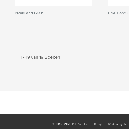
Pixels and Grain
Pixels and 
17-19 van 19 Boeken
© 2016 - 2026 RPI Print, Inc.
Bedrijf
Werken bij Blur