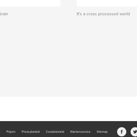
Grain
It's a cross processed world
b
Prijzen
Privacybeleid
Cookiebeleid
Klantenservice
Sitemap