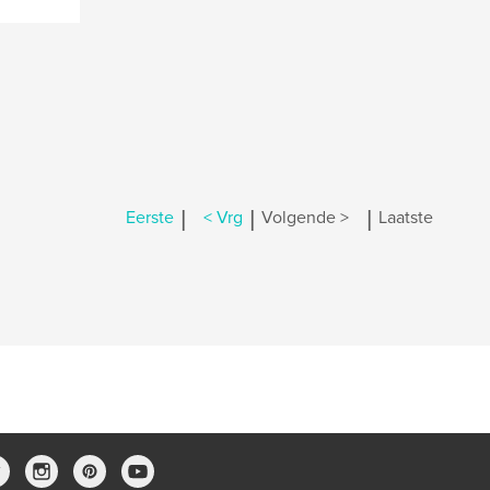
|
|
|
Eerste
< Vrg
Volgende >
Laatste