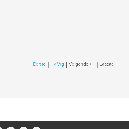
|
|
|
Eerste
< Vrg
Volgende >
Laatste