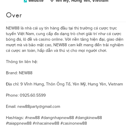
Website
Yên Mỹ, Hưng Yên, Vietnam
Over
NEW88 là nhà cái uy tín hàng đầu tại thị trường cá cược trực
tuyến Việt Nam, cung cấp đa dạng trò chơi giải trí như cá cược
bóng đá, lô đề và casino online. Với nền tảng hiện đại, giao diện
mượt mà và bảo mật cao, NEW88 cam kết mang đến trải nghiệm
cá cược an toàn, hấp dẫn và thú vị cho mọi người chơi.
Thông tin liên hệ:
Brand: NEW88
Địa chỉ: 9 Vĩnh Hưng, Thôn Ông Tố, Yên Mỹ, Hưng Yên, Vietnam
Phone: 0925.60.5599
Email: new88party@gmail.com
Hashtags: #new88 #dangnhapnew88 #dangkinew88
#taiappnew88 #nhacainew88 #casinonew88