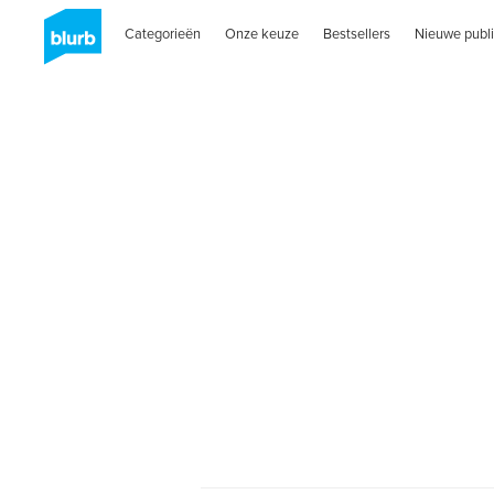
Categorieën
Onze keuze
Bestsellers
Nieuwe publi