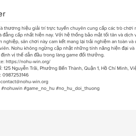
er
à thương hiệu giải trí trực tuyến chuyên cung cấp các trò chơi
à đẳng cấp nhất hiện nay. Với hệ thống bảo mật tối tân và dịch
 nghiệp, sân chơi này cam kết mang lại trải nghiệm an toàn và
viên. Nohu không ngừng cập nhật những tính năng hiện đại và
định vị thế dẫn đầu trong làng game đổi thưởng.
e: https://nohu-win.org/
ỉ: 125 Nguyễn Trãi, Phường Bến Thành, Quận 1, Hồ Chí Minh, V
: 0987253146
 contact@nohu-win.org
 #nohuwin #game_no_hu #no_hu_doi_thuong