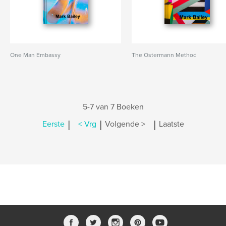
One Man Embassy
The Ostermann Method
5-7 van 7 Boeken
|
|
|
Eerste
< Vrg
Volgende >
Laatste