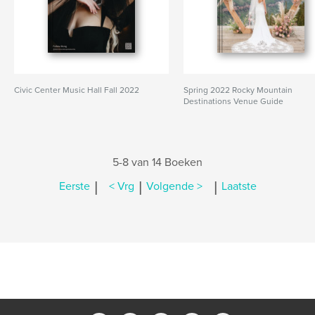
Civic Center Music Hall Fall 2022
Spring 2022 Rocky Mountain
Destinations Venue Guide
5-8 van 14 Boeken
|
|
|
Eerste
< Vrg
Volgende >
Laatste