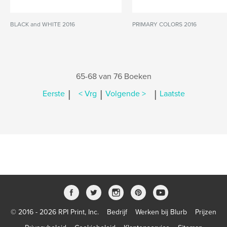
BLACK and WHITE 2016
PRIMARY COLORS 2016
65-68 van 76 Boeken
|
|
|
Eerste
< Vrg
Volgende >
Laatste
© 2016 - 2026 RPI Print, Inc.
Bedrijf
Werken bij Blurb
Prijzen