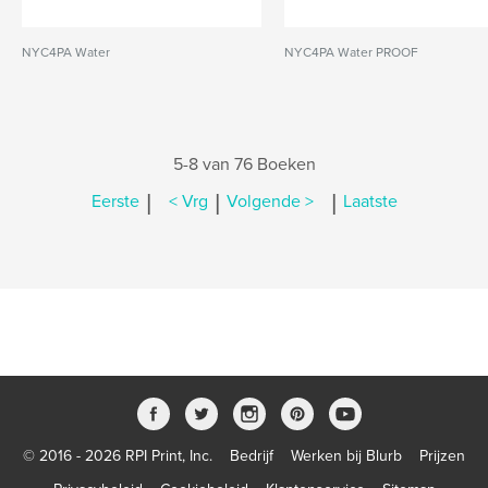
NYC4PA Water
NYC4PA Water PROOF
5-8 van 76 Boeken
|
|
|
Eerste
< Vrg
Volgende >
Laatste
© 2016 - 2026 RPI Print, Inc.
Bedrijf
Werken bij Blurb
Prijzen