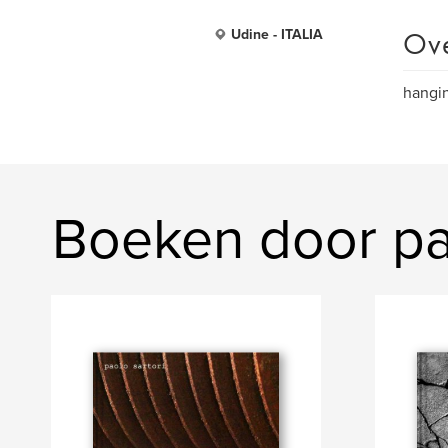
Ov
Udine - ITALIA
hangi
Boeken door pao