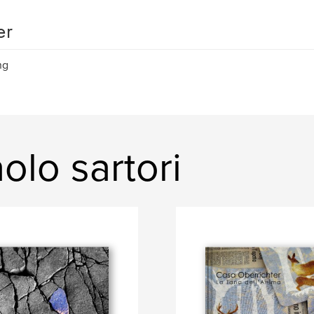
er
ng
lo sartori