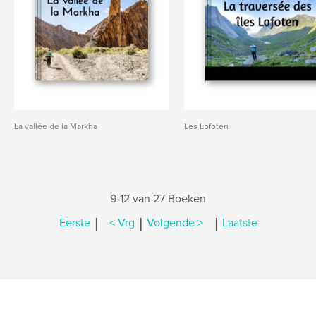
La vallée de la Markha
Les Lofoten
9-12 van 27 Boeken
|
|
|
Eerste
< Vrg
Volgende >
Laatste