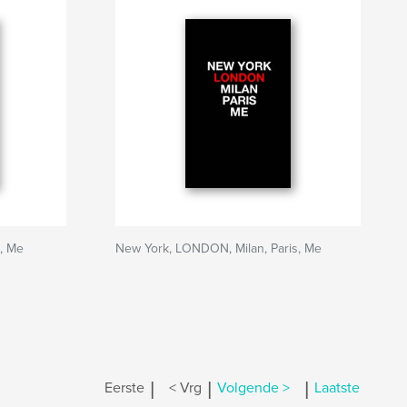
, Me
New York, LONDON, Milan, Paris, Me
|
|
|
Eerste
< Vrg
Volgende >
Laatste