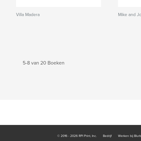
Villa Madera
Mike and J
5-8 van 20 Boeken
© 2016 - 2026 RPI Print, Inc.
Bedrijf
Werken bij Blur