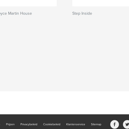
oyce Martin House
Step Inside
b
Prijzen
Privacybeleid
Cookiebeleid
Klantenservice
Sitemap