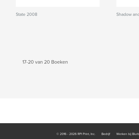
State 2008
Shadow and
17-20 van 20 Boeken
© 2016 - 2026 RPI Print, Inc.
Bedrijf
Werken bij Blur