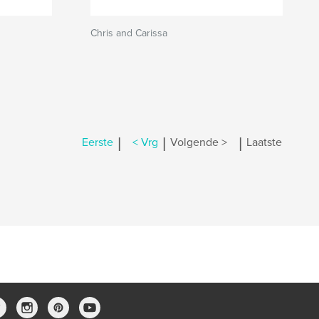
Chris and Carissa
|
|
|
Eerste
< Vrg
Volgende >
Laatste