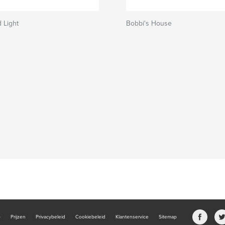
 Light
Bobbi's House
b
Prijzen
Privacybeleid
Cookiebeleid
Klantenservice
Sitemap