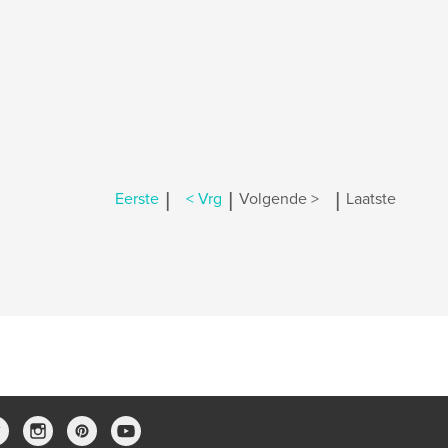
|
|
|
Eerste
< Vrg
Volgende >
Laatste