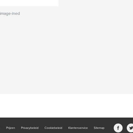
image-ined
b
Prijzen
Privacybeleid
Cookiebeleid
Klantenservice
Sitemap