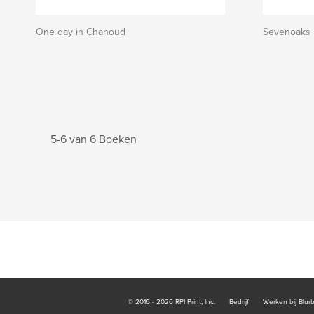
One day in Chanoud
Sevenoaks 
5-6 van 6 Boeken
© 2016 - 2026 RPI Print, Inc.
Bedrijf
Werken bij Blur