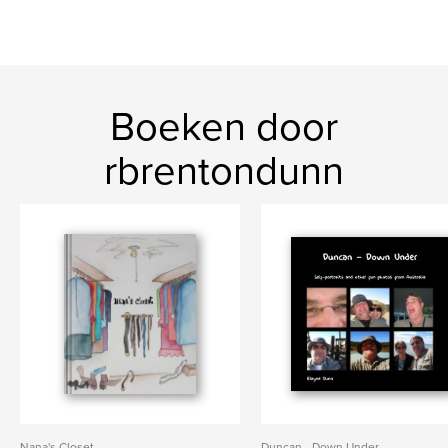
Boeken door
rbrentondunn
Nana's Closet
Duncan - Down Under