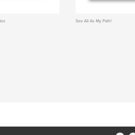
tes
See All As My Path!