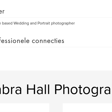
er
e based Wedding and Portrait photographer
fessionele connecties
;
bra Hall Photogr