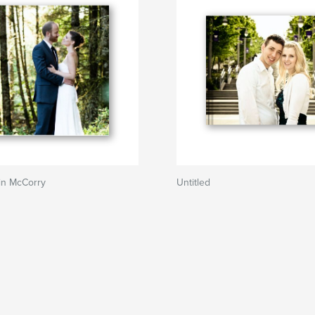
rin McCorry
Untitled