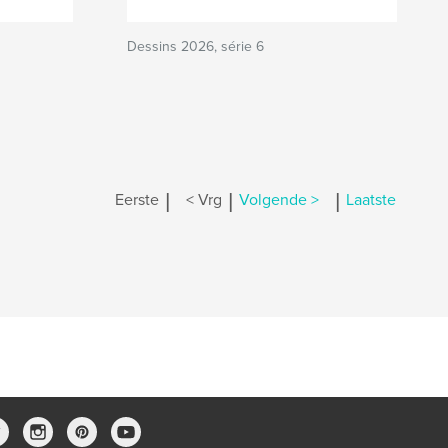
Dessins 2026, série 6
|
|
|
Eerste
< Vrg
Volgende >
Laatste