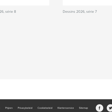
6, série 8
Dessins 2026, série 7
b
Prijzen
Privacybeleid
Cookiebeleid
Klantenservice
Sitemap