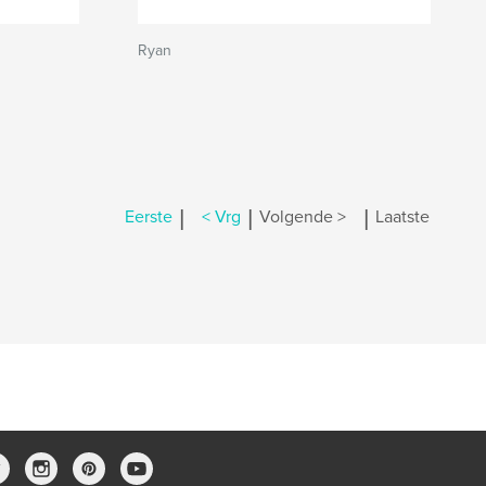
Ryan
|
|
|
Eerste
< Vrg
Volgende >
Laatste