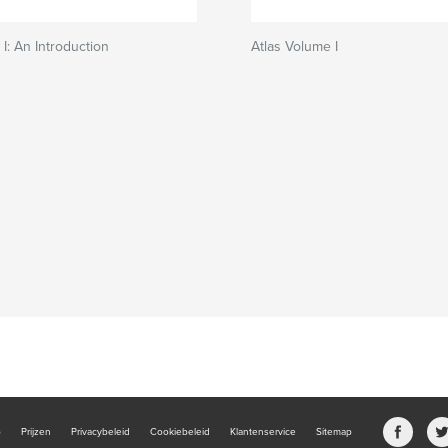
I: An Introduction
Atlas Volume I
b
Prijzen
Privacybeleid
Cookiebeleid
Klantenservice
Sitemap