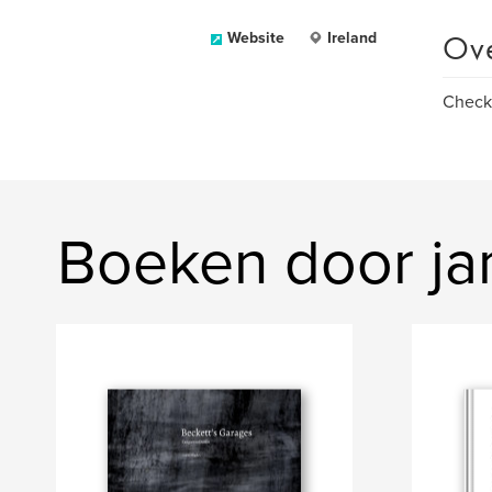
Ov
Website
Ireland
Check 
Boeken door j