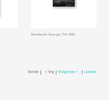
Steinbecks Georgia :The Stills
|
|
|
Eerste
< Vrg
Volgende >
Laatste