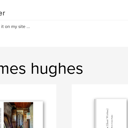
er
it on my site ...
ames hughes