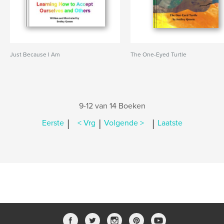
Just Because I Am
The One-Eyed Turtle
9-12 van 14 Boeken
|
|
|
Eerste
< Vrg
Volgende >
Laatste