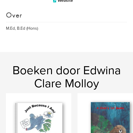
Website
Over
M.Ed, B.Ed (Hons)
Boeken door Edwina
Clare Molloy