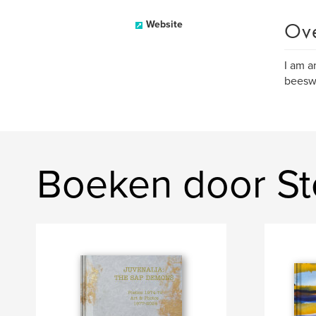
Ov
Website
I am a
beeswa
Boeken door St