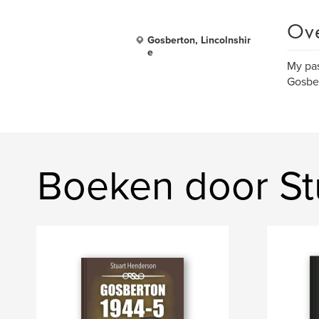
Ov
Gosberton, Lincolnshir
e
My pas
Gosber
Boeken door St