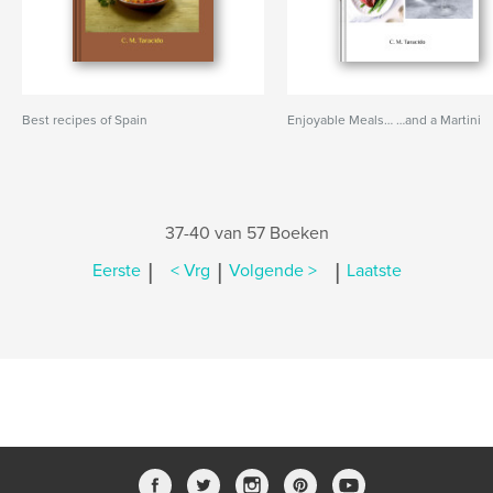
Best recipes of Spain
Enjoyable Meals… …and a Martini
37-40 van 57 Boeken
|
|
|
Eerste
< Vrg
Volgende >
Laatste