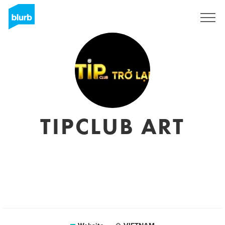
Registreren
TIPCLUB ART