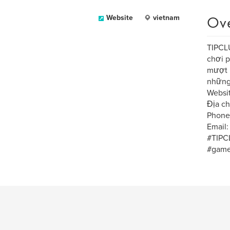
Ov
Website
vietnam
TIPCLU
chơi p
mượt m
những 
Websit
Địa c
Phone
Email:
#TIPCL
#game