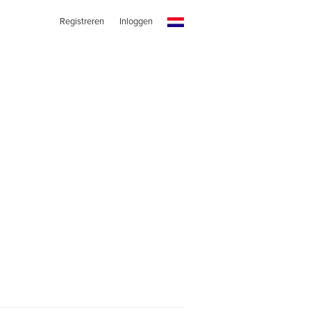
Registreren
Inloggen