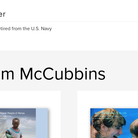
er
etired from the U.S. Navy
om McCubbins