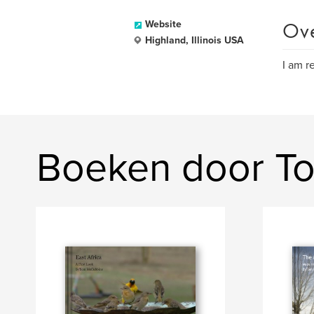
Ov
Website
Highland, Illinois USA
I am r
Boeken door T