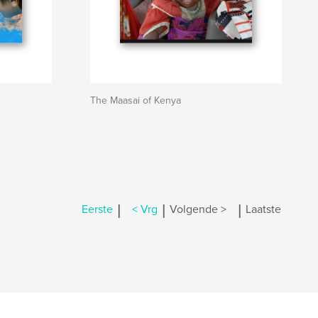
The Maasai of Kenya
|
|
|
Eerste
< Vrg
Volgende >
Laatste