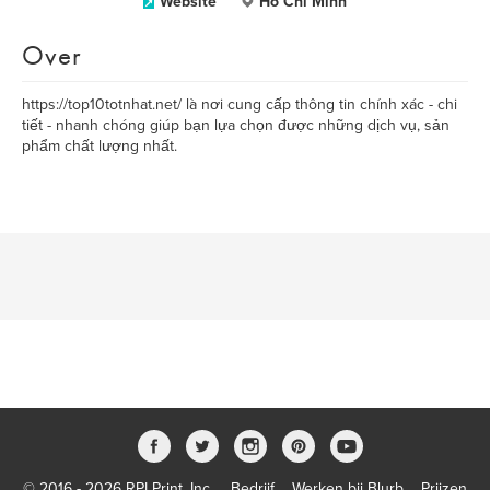
Website
Ho Chi Minh
Over
https://top10totnhat.net/ là nơi cung cấp thông tin chính xác - chi
tiết - nhanh chóng giúp bạn lựa chọn được những dịch vụ, sản
phẩm chất lượng nhất.
© 2016 - 2026 RPI Print, Inc.
Bedrijf
Werken bij Blurb
Prijzen