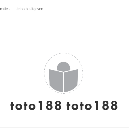
caties
Je boek uitgeven
toto188 toto188