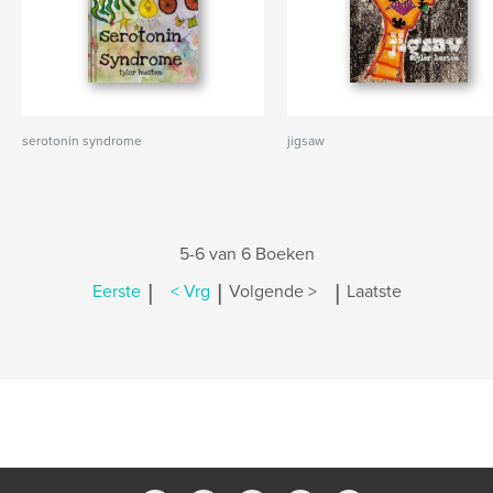
serotonin syndrome
jigsaw
5-6 van 6 Boeken
|
|
|
Eerste
< Vrg
Volgende >
Laatste