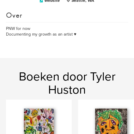
Website
Seattle, WA
Over
PNW for now
Documenting my growth as an artist ♥️
Boeken door Tyler
Huston