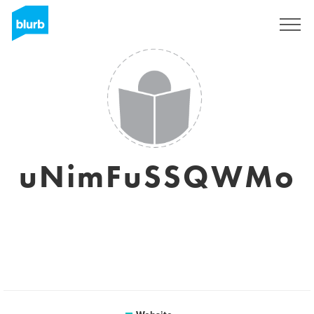
Registreren
uNimFuSSQWMo